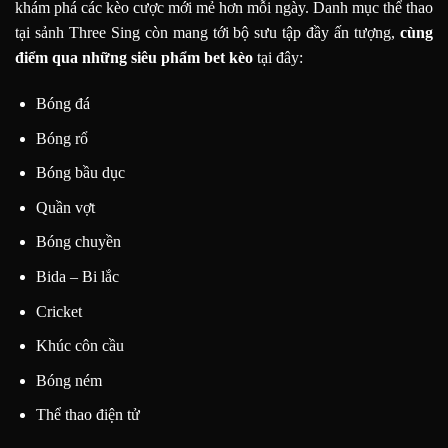
khám phá các kèo cược mới mẻ hơn mỗi ngày. Danh mục thể thao
tại sảnh Three Sing còn mang tới bộ sưu tập đầy ấn tượng,
cùng
điểm qua những siêu phẩm bet kèo
tại đây:
Bóng đá
Bóng rổ
Bóng bầu dục
Quần vợt
Bóng chuyền
Bida – Bi lắc
Cricket
Khúc côn cầu
Bóng ném
Thể thao điện tử