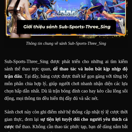
Thông tin chung về sảnh Sub-Sports-Three_Sing
Sub-Sports-Three_Sing được phát triển cho những ai tìm kiếm
sảnh thể thao trực quan,
dễ thao tác và luôn bắt kịp nhịp độ
trận đấu
. Tại đây, bảng cược được thiết kế gọn gàng với từng bộ
môn phân chia hợp lý, giúp người chơi nhanh nhận diện các lựa
chọn hấp dẫn nhất. Dù là trận bóng đỉnh cao hay kèo cầu lông sôi
động, mọi thông tin đều hiển thị đầy đủ và sắc nét.
Sảnh chơi này còn ghi điểm nhờ hệ thống cập nhật tỷ lệ cược thời
gian thực, đem lại
sự tiện lợi tuyệt đối cho người yêu thích cá
cược
thể thao. Không cần thao tác phức tạp, bạn dễ dàng nắm bắt