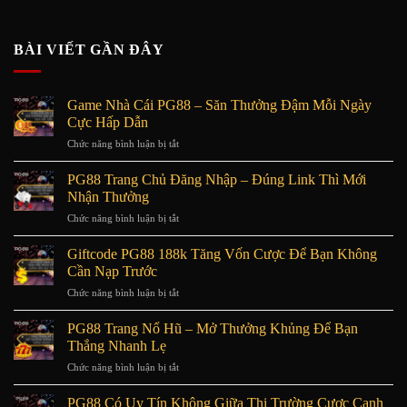
BÀI VIẾT GẦN ĐÂY
Game Nhà Cái PG88 – Săn Thưởng Đậm Mỗi Ngày
Cực Hấp Dẫn
Chức năng bình luận bị tắt
ở
Game
Nhà
PG88 Trang Chủ Đăng Nhập – Đúng Link Thì Mới
Cái
Nhận Thưởng
PG88
Chức năng bình luận bị tắt
ở
–
PG88
Săn
Trang
Giftcode PG88 188k Tăng Vốn Cược Để Bạn Không
Thưởng
Chủ
Đậm
Cần Nạp Trước
Đăng
Mỗi
Chức năng bình luận bị tắt
ở
Nhập
Ngày
Giftcode
–
Cực
PG88
PG88 Trang Nổ Hũ – Mở Thưởng Khủng Để Bạn
Đúng
Hấp
188k
Link
Thắng Nhanh Lẹ
Dẫn
Tăng
Thì
Chức năng bình luận bị tắt
ở
Vốn
Mới
PG88
Cược
Nhận
Trang
PG88 Có Uy Tín Không Giữa Thị Trường Cược Cạnh
Để
Thưởng