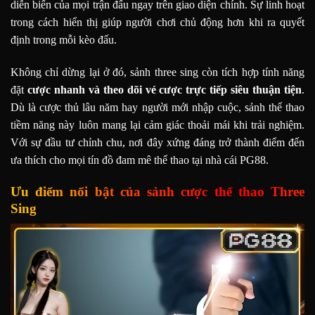
diễn biến của mọi trận đấu ngay trên giao diện chính. Sự linh hoạt
trong cách hiển thị giúp người chơi chủ động hơn khi ra quyết
định trong mỗi kèo đấu.
Không chỉ dừng lại ở đó, sảnh three sing còn tích hợp tính năng
đặt
cược nhanh và theo dõi vé cược trực tiếp siêu thuận tiện
.
Dù là cược thủ lâu năm hay người mới nhập cuộc, sảnh thể thao
tiềm năng này luôn mang lại cảm giác thoải mái khi trải nghiệm.
Với sự đầu tư chỉnh chu, nơi đây xứng đáng trở thành điểm đến
ưa thích cho mọi tín đồ đam mê thể thao tại nhà cái PG88.
Ưu điểm nổi bật của sảnh cược thể thao Three
Sing