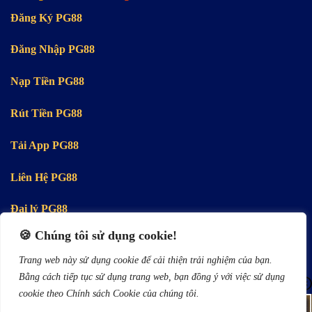
Đăng Ký PG88
Đăng Nhập PG88
Nạp Tiền PG88
Rút Tiền PG88
Tải App PG88
Liên Hệ PG88
Đại lý PG88
🍪 Chúng tôi sử dụng cookie!
Trang web này sử dụng cookie để cải thiện trải nghiệm của bạn.
Bằng cách tiếp tục sử dụng trang web, bạn đồng ý với việc sử dụng
cookie theo Chính sách Cookie của chúng tôi.