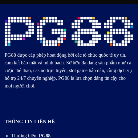
PG88
được cấp phép hoạt động bởi các tổ chức quốc tế uy tín,
cam kết bảo mật và minh bạch. Sở hữu đa dạng sản phẩm như cá
cược thể thao, casino trực tuyến, slot game hấp dẫn, cùng dịch vụ
hỗ trợ 24/7 chuyên nghiệp, PG88 là lựa chọn đáng tin cậy cho
mọi người chơi.
THÔNG TIN LIÊN HỆ
Thương hiệu:
PG88