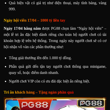
Quà hiện vật có giá trị như điện thoại, máy tính bảng, vàng
999.
Ngày hội viên 17/04 – 1000 tỷ liền tay
Ngày 17/04 hằng năm
được PG88 chọn làm “Ngày hội viên” –
một lễ tri ân đặc biệt dành riêng cho toàn bộ người chơi có tài
khoản hợp lệ trên hệ thống. Trong ngày này người chơi sẽ có cơ
hội nhận vô vàn các phần thưởng như:
Tổng giải thưởng lên đến 1.000 tỷ đồng.
Phần quà gửi đến tận tay người chơi thông qua minigame,
quay số, hoặc điểm danh nhanh.
Người chơi VIP còn có ưu đãi đặc biệt ẩn riêng biệt.
Tri ân khách hàng – Tặng ngàn phần quà