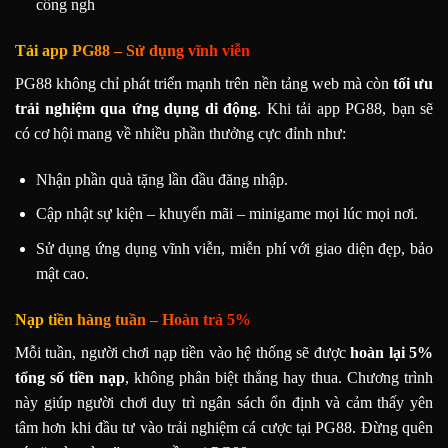
công ngh
Tải app PG88 – Sử dụng vĩnh viễn
PG88 không chỉ phát triển mạnh trên nền tảng web mà còn
tối ưu
trải nghiệm qua ứng dụng di động
. Khi tải app PG88, bạn sẽ
có cơ hội mang về nhiều phần thưởng cực đỉnh như:
Nhận phần quà tặng lần đầu đăng nhập.
Cập nhật sự kiện – khuyến mãi – minigame mọi lúc mọi nơi.
Sử dụng ứng dụng vĩnh viễn, miễn phí với giao diện đẹp, bảo
mật cao.
Nạp tiền hàng tuần – Hoàn trả 5%
Mỗi tuần, người chơi nạp tiền vào hệ thống sẽ được
hoàn lại 5%
tổng số tiền nạp
, không phân biệt thắng hay thua. Chương trình
này giúp người chơi duy trì ngân sách ổn định và cảm thấy yên
tâm hơn khi đầu tư vào trải nghiệm cá cược tại PG88. Đừng quên