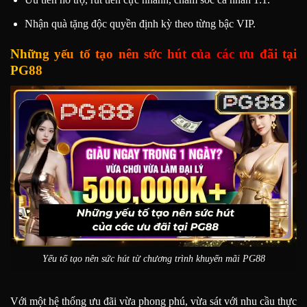
Nhận quà tặng độc quyền định kỳ theo từng bậc VIP.
Những yếu tố tạo nên sức hút của các ưu đãi tại
PG88
Yếu tố tạo nên sức hút từ chương trình khuyến mãi PG88
Với một hệ thống ưu đãi vừa phong phú, vừa sát với nhu cầu thực