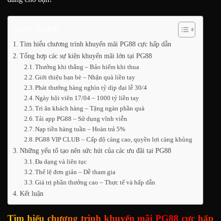
Xem Nhanh
Tìm hiểu chương trình khuyến mãi PG88 cực hấp dẫn
Tổng hợp các sự kiện khuyến mãi lớn tại PG88
Thưởng khi thắng – Bảo hiểm khi thua
Giới thiệu bạn bè – Nhận quà liền tay
Phát thưởng hàng nghìn tỷ dịp đại lễ 30/4
Ngày hội viên 17/04 – 1000 tỷ liền tay
Tri ân khách hàng – Tặng ngàn phần quà
Tải app PG88 – Sử dụng vĩnh viễn
Nạp tiền hàng tuần – Hoàn trả 5%
PG88 VIP CLUB – Cấp độ càng cao, quyền lợi càng khủng
Những yếu tố tạo nên sức hút của các ưu đãi tại PG88
Đa dạng và liên tục
Thể lệ đơn giản – Dễ tham gia
Giá trị phần thưởng cao – Thực tế và hấp dẫn
Kết luận
Tìm hiểu chương trình khuyến mãi PG88 cực hấp