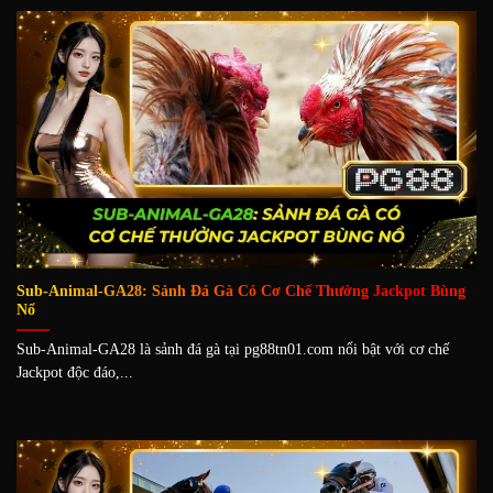
Sub-Animal-GA28: Sảnh Đá Gà Có Cơ Chế Thưởng Jackpot Bùng
Nổ
Sub-Animal-GA28 là sảnh đá gà tại pg88tn01.com nổi bật với cơ chế
Jackpot độc đáo,...