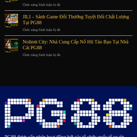
PG88
Tín
Chức năng bình luận bị tắt
ở
–
Nhất
Microgaming
Trang
Hiện
–
JILI – Sảnh Game Đổi Thưởng Tuyệt Đối Chất Lượng
Chính
Nay
Nhà
Thức
Tại PG88
Cung
Trong
Chức năng bình luận bị tắt
ở
Cấp
Túi
JILI
Game
–
Nolimit City: Nhà Cung Cấp Nổ Hũ Táo Bạo Tại Nhà
Đổi
Sảnh
Thưởng
Cái PG88
Game
Đỉnh
Chức năng bình luận bị tắt
ở
Đổi
Cao
Nolimit
Thưởng
Tại
City:
Tuyệt
PG88
Nhà
Đối
Cung
Chất
Cấp
Lượng
Nổ
Tại
Hũ
PG88
Táo
Bạo
Tại
Nhà
Cái
PG88
PG88
được cấp phép hoạt động bởi các tổ chức quốc tế uy tín,