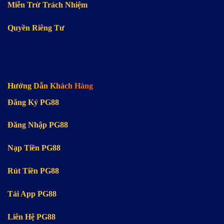
Miễn Trừ Trách Nhiệm
Quyền Riêng Tư
Hướng Dẫn Khách Hàng
Đăng Ký PG88
Đăng Nhập PG88
Nạp Tiền PG88
Rút Tiền PG88
Tải App PG88
Liên Hệ PG88