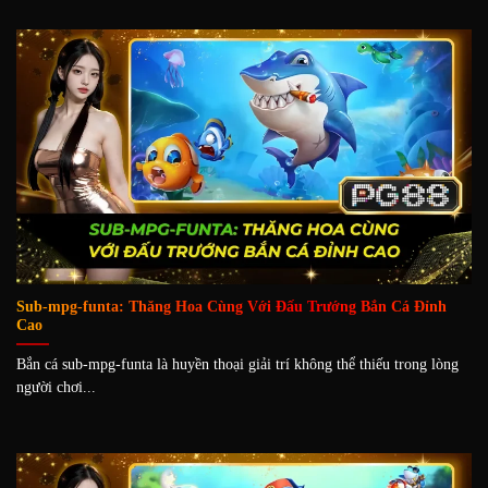
Sub-mpg-funta: Thăng Hoa Cùng Với Đấu Trướng Bắn Cá Đỉnh
Cao
Bắn cá sub-mpg-funta là huyền thoại giải trí không thể thiếu trong lòng
người chơi...