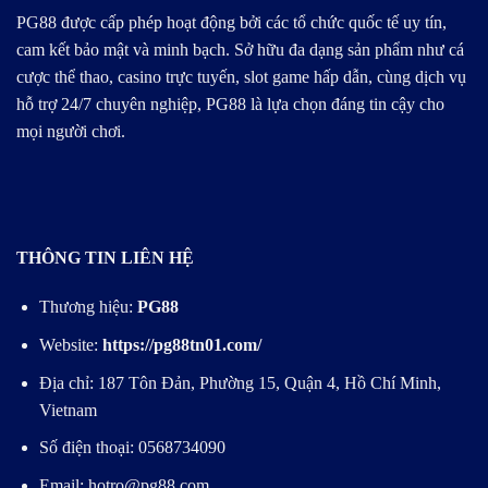
PG88
được cấp phép hoạt động bởi các tổ chức quốc tế uy tín,
cam kết bảo mật và minh bạch. Sở hữu đa dạng sản phẩm như cá
cược thể thao, casino trực tuyến, slot game hấp dẫn, cùng dịch vụ
hỗ trợ 24/7 chuyên nghiệp, PG88 là lựa chọn đáng tin cậy cho
mọi người chơi.
THÔNG TIN LIÊN HỆ
Thương hiệu:
PG88
Website:
https://pg88tn01.com/
Địa chỉ: 187 Tôn Đản, Phường 15, Quận 4, Hồ Chí Minh,
Vietnam
Số điện thoại: 0568734090
Email:
hotro@pg88.com