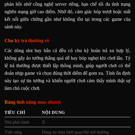
phản hồi nhờ công nghệ server riêng, hạn chế tối đa tình trạng
nghẽn mạng giờ cao điểm. Nhờ đó, cảm giác bóp trượt hoặc mất
kết nối giữa chừng gần như không tồn tại trong các game của
sảnh này.
Chu kỳ trả thưởng rõ
Các dòng slot hay bắn cá đều có chu kỳ hoàn trả xu hợp lý,
không gây ảo tưởng thắng quá dễ hay bóp nghẹt khi chơi lâu. Tỷ
lệ trả thưởng được thiết lập thông minh, giúp người chơi có thể
đoán nhịp game và chọn đúng thời điểm để gom xu. Tính ổn định
này tạo sự tin tưởng và khiến người chơi cảm thấy mình thật sự
làm chủ cuộc chơi.
Bảng tính năng mua nhanh
TIÊU CHÍ
NỘI DUNG
Nhà phát hành
JL
Tính năng
Dùng xu mua lượt quay/thẻ mở thưởng