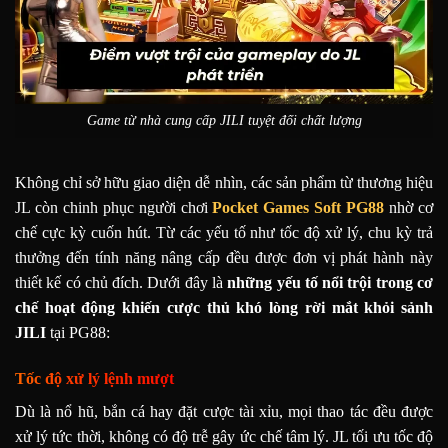
Game từ nhà cung cấp JILI tuyệt đối chất lượng
Không chỉ sở hữu giao diện dễ nhìn, các sản phẩm từ thương hiệu
JL còn chinh phục người chơi
Pocket Games Soft PG88
nhờ cơ
chế cực kỳ cuốn hút. Từ các yếu tố như tốc độ xử lý, chu kỳ trả
thưởng đến tính năng nâng cấp đều được đơn vị phát hành này
thiết kế có chủ đích. Dưới đây là
những yếu tố nổi trội trong cơ
chế hoạt động khiến cược thủ khó lòng rời mắt khỏi sảnh
JILI
tại PG88:
Tốc độ xử lý lệnh mượt
Dù là nổ hũ, bắn cá hay đặt cược tài xỉu, mọi thao tác đều được
xử lý tức thời, không có độ trễ gây ức chế tâm lý. JL tối ưu tốc độ