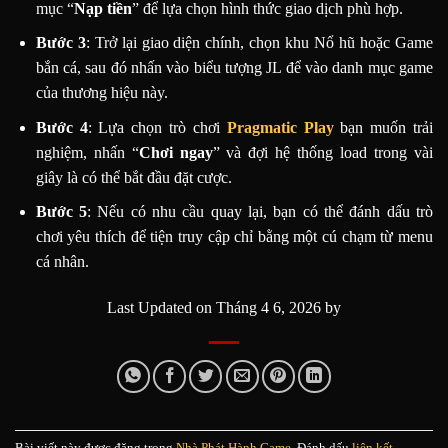
mục “
Nạp tiền
” để lựa chọn hình thức giao dịch phù hợp.
Bước 3
: Trở lại giao diện chính, chọn khu Nổ hũ hoặc Game
bắn cá, sau đó nhấn vào biểu tượng JL để vào danh mục game
của thương hiệu này.
Bước 4
: Lựa chọn trò chơi
Pragmatic Play
bạn muốn trải
nghiệm, nhấn “
Chơi ngay
” và đợi hệ thống load trong vài
giây là có thể bắt đầu đặt cược.
Bước 5
: Nếu có nhu cầu quay lại, bạn có thể đánh dấu trò
chơi yêu thích để tiện truy cập chỉ bằng một cú chạm từ menu
cá nhân.
Last Updated on Tháng 4 6, 2026 by
Bài viết này được đăng trong
Nhà Phát Hành Game
. Đánh dấu
liên kết