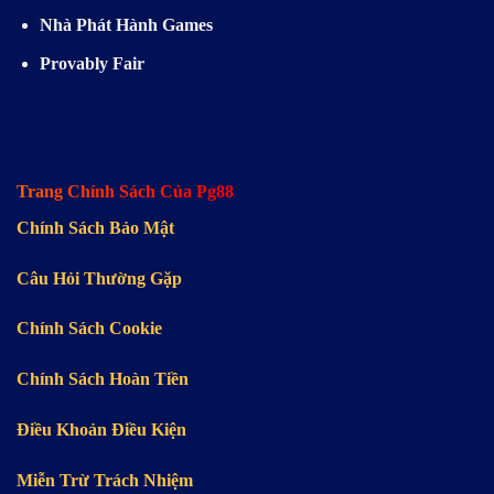
Nhà Phát Hành Games
Provably Fair
Trang Chính Sách Của Pg88
Chính Sách Bảo Mật
Câu Hỏi Thường Gặp
Chính Sách Cookie
Chính Sách Hoàn Tiền
Điều Khoản Điều Kiện
Miễn Trừ Trách Nhiệm