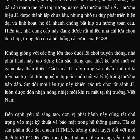
dấu ấn mạnh mẽ trên thị trường game đổi thưởng châu Á. Thương
hiệu JL được thành lập chưa lâu, nhưng nhờ tư duy phát triển hiện
đại và linh hoạt, họ đã nhanh chóng bắt kịp xu hướng toàn cầu.
Hiện tại, nhà cung cấp này đang được rất nhiều nhà cái lựa chọn
tích hợp, trong đó có cả hệ thống cá cược của PG88.
Không giống với các ông lớn theo đuổi lối chơi truyền thống, nhà
phát hành này tạo dựng bản sắc riêng qua thiết kế tươi mới và
gameplay thân thiện. Cách mà JL xây dựng sản phẩm luôn dựa
trên hai trụ cột: trải nghiệm thị giác cuốn hút và tỷ lệ trúng thưởng
hấp dẫn. Sự đổi mới liên tục này khiến các trò chơi từ sảnh JL
luôn được đón nhận nồng nhiệt mỗi khi ra mắt tại thị trường Việt
Nam.
Bên cạnh yếu tố sáng tạo, đơn vị phát hành này cũng rất chú
trọng vào mặt kỹ thuật và bảo mật trong hệ thống game. Tất cả
sản phẩm đều đạt chuẩn HTML5, tương thích tuyệt đối với mọi
thiết bị từ PC đến điện thoại, load nhanh kể cả mạng yếu. Chính