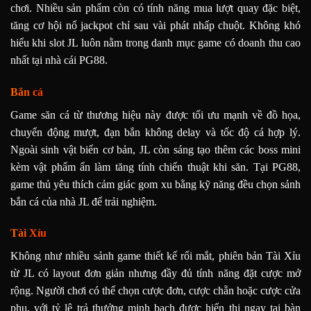
chơi. Nhiều sản phẩm còn có tính năng mua lượt quay đặc biệt,
tăng cơ hội nổ jackpot chỉ sau vài phát nhấp chuột. Không khó
hiểu khi slot JL luôn nằm trong danh mục game có doanh thu cao
nhất tại nhà cái PG88.
Bắn cá
Game săn cá từ thương hiệu này được tối ưu mạnh về đồ họa,
chuyển động mượt, đạn bắn không delay và tốc độ cá hợp lý.
Ngoài sinh vật biển cơ bản, JL còn sáng tạo thêm các boss mini
kèm vật phẩm ẩn làm tăng tính chiến thuật khi săn. Tại PG88,
game thủ yêu thích cảm giác gom xu bằng kỹ năng đều chọn sảnh
bắn cá của nhà JL để trải nghiệm.
Tài Xỉu
Không như nhiều sảnh game thiết kế rối mắt, phiên bản Tài Xỉu
từ JL có layout đơn giản nhưng đầy đủ tính năng đặt cược mở
rộng. Người chơi có thể chọn cược đơn, cược chẵn hoặc cược cửa
phụ, với tỷ lệ trả thưởng minh bạch được hiển thị ngay tại bàn