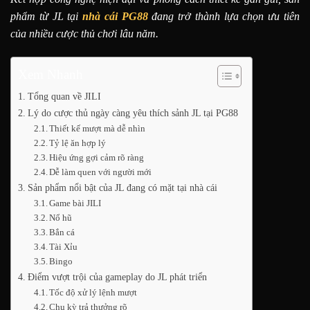
phẩm từ JL tại
nhà cái PG88
đang trở thành lựa chọn ưu tiên
của nhiều cược thủ chơi lâu năm.
Xem Nhanh
Tổng quan về JILI
Lý do cược thủ ngày càng yêu thích sảnh JL tại PG88
Thiết kế mượt mà dễ nhìn
Tỷ lệ ăn hợp lý
Hiệu ứng gợi cảm rõ ràng
Dễ làm quen với người mới
Sản phẩm nổi bật của JL đang có mặt tại nhà cái
Game bài JILI
Nổ hũ
Bắn cá
Tài Xỉu
Bingo
Điểm vượt trội của gameplay do JL phát triển
Tốc độ xử lý lệnh mượt
Chu kỳ trả thưởng rõ