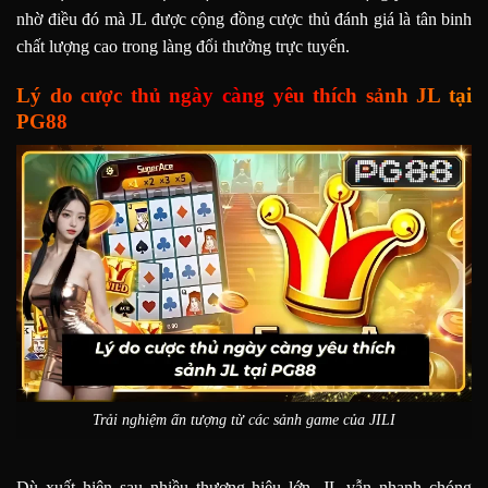
nhờ điều đó mà JL được cộng đồng cược thủ đánh giá là tân binh
chất lượng cao trong làng đổi thưởng trực tuyến.
Lý do cược thủ ngày càng yêu thích sảnh JL tại
PG88
Trải nghiệm ấn tượng từ các sảnh game của JILI
Dù xuất hiện sau nhiều thương hiệu lớn, JL vẫn nhanh chóng