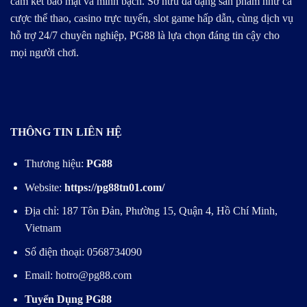
cam kết bảo mật và minh bạch. Sở hữu đa dạng sản phẩm như cá
cược thể thao, casino trực tuyến, slot game hấp dẫn, cùng dịch vụ
hỗ trợ 24/7 chuyên nghiệp, PG88 là lựa chọn đáng tin cậy cho
mọi người chơi.
THÔNG TIN LIÊN HỆ
Thương hiệu:
PG88
Website:
https://pg88tn01.com/
Địa chỉ: 187 Tôn Đản, Phường 15, Quận 4, Hồ Chí Minh,
Vietnam
Số điện thoại: 0568734090
Email:
hotro@pg88.com
Tuyển Dụng PG88