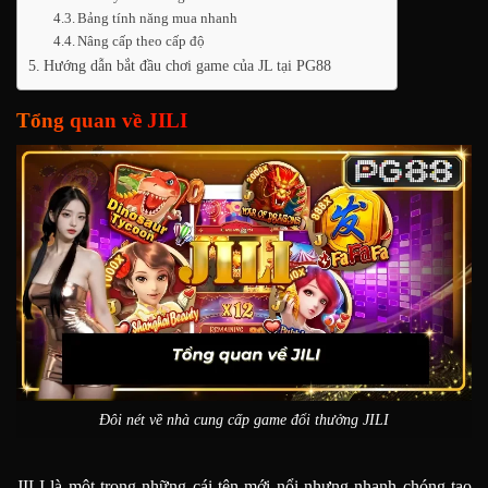
Bảng tính năng mua nhanh
Nâng cấp theo cấp độ
Hướng dẫn bắt đầu chơi game của JL tại PG88
Tổng quan về JILI
Đôi nét về nhà cung cấp game đổi thưởng JILI
JILI là một trong những cái tên mới nổi nhưng nhanh chóng tạo