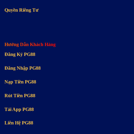
Quyền Riêng Tư
Hướng Dẫn Khách Hàng
Đăng Ký PG88
Đăng Nhập PG88
Nạp Tiền PG88
Rút Tiền PG88
Tải App PG88
Liên Hệ PG88