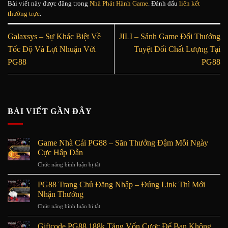
Bài viết này được đăng trong
Nhà Phát Hành Game
. Đánh dấu
liên kết
thường trực
.
Galaxsys – Sự Khác Biệt Về
JILI – Sảnh Game Đổi Thưởng
Tốc Độ Và Lợi Nhuận Với
Tuyệt Đối Chất Lượng Tại
PG88
PG88
BÀI VIẾT GẦN ĐÂY
Game Nhà Cái PG88 – Săn Thưởng Đậm Mỗi Ngày
Cực Hấp Dẫn
Chức năng bình luận bị tắt
ở
Game
Nhà
PG88 Trang Chủ Đăng Nhập – Đúng Link Thì Mới
Cái
Nhận Thưởng
PG88
Chức năng bình luận bị tắt
ở
–
PG88
Săn
Trang
Giftcode PG88 188k Tăng Vốn Cược Để Bạn Không
Thưởng