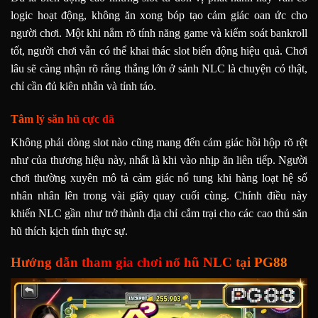
logic hoạt động, không ăn xong bóp tạo cảm giác oan ức cho
người chơi. Một khi nắm rõ tính năng game và kiểm soát bankroll
tốt, người chơi vẫn có thể khai thác slot biến động hiệu quả. Chơi
lâu sẽ càng nhận rõ rằng thắng lớn ở sảnh NLC là chuyện có thật,
chỉ cần đủ kiên nhẫn và tỉnh táo.
Tâm lý săn hũ cực đã
Không phải dòng slot nào cũng mang đến cảm giác hồi hộp rõ rệt
như của thương hiệu này, nhất là khi vào nhịp ăn liên tiếp. Người
chơi thường xuyên mô tả cảm giác nổ tung khi hàng loạt hệ số
nhân nhân lên trong vài giây quay cuối cùng. Chính điều này
khiến NLC gần như trở thành địa chỉ cắm trại cho các cao thủ săn
hũ thích kịch tính thực sự.
Hướng dẫn tham gia chơi nổ hũ NLC tại PG88