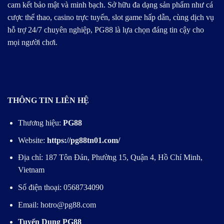
cam kết bảo mật và minh bạch. Sở hữu đa dạng sản phẩm như cá
cược thể thao, casino trực tuyến, slot game hấp dẫn, cùng dịch vụ
hỗ trợ 24/7 chuyên nghiệp, PG88 là lựa chọn đáng tin cậy cho
mọi người chơi.
THÔNG TIN LIÊN HỆ
Thương hiệu:
PG88
Website:
https://pg88tn01.com/
Địa chỉ: 187 Tôn Đản, Phường 15, Quận 4, Hồ Chí Minh,
Vietnam
Số điện thoại: 0568734090
Email:
hotro@pg88.com
Tuyển Dụng PG88