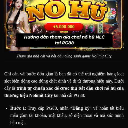
Tham gia nhà cái và bắt đầu cùng sảnh game Nolimit City
Chỉ cần vài bước đơn giản là bạn đã có thể trải nghiệm hàng loạt
slot biến động cao đúng chất đỉnh và dị từ thương hiệu này. Dưới
đây là
trình tự chuẩn xác để cược thủ bắt đầu chơi nổ hũ của
thương hiệu Nolimit City
tại nhà cái PG88:
Bước 1
: Truy cập PG88, nhấn “
Đăng ký
” và hoàn tất biểu
mẫu gồm tài khoản, mật khẩu, số điện thoại và mã xác minh
bảo mật.