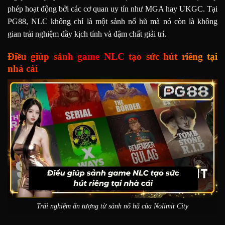
phép hoạt động bởi các cơ quan uy tín như MGA hay UKGC. Tại
PG88, NLC không chỉ là một sảnh nổ hũ mà nó còn là không
gian trải nghiệm đầy kịch tính và đậm chất giải trí.
Điều giúp sảnh game NLC tạo sức hút riêng tại
nhà cái
Trải nghiệm ấn tượng từ sảnh nổ hũ của Nolimit City