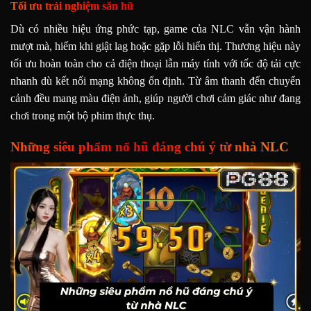
Tối ưu trải nghiệm săn hũ
Dù có nhiều hiệu ứng phức tạp, game của NLC vẫn vận hành
mượt mà, hiếm khi giật lag hoặc gặp lỗi hiển thị. Thương hiệu này
tối ưu hoàn toàn cho cả điện thoại lẫn máy tính với tốc độ tải cực
nhanh dù kết nối mạng không ổn định. Từ âm thanh đến chuyển
cảnh đều mang màu điện ảnh, giúp người chơi cảm giác như đang
chơi trong một bộ phim thực thụ.
Những siêu phẩm nổ hũ đáng chú ý từ nhà NLC