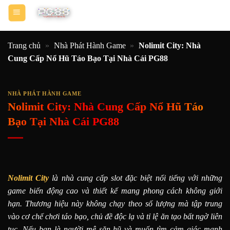
Bỏ
Đăng Nhập
Đăng Ký
qua
nội
dung
Trang chủ
»
Nhà Phát Hành Game
»
Nolimit City: Nhà
Cung Cấp Nổ Hũ Táo Bạo Tại Nhà Cái PG88
NHÀ PHÁT HÀNH GAME
Nolimit City: Nhà Cung Cấp Nổ Hũ Táo
Bạo Tại Nhà Cái PG88
Nolimit City
là nhà cung cấp slot đặc biệt nổi tiếng với những
game biến động cao và thiết kế mang phong cách không giới
hạn. Thương hiệu này không chạy theo số lượng mà tập trung
vào cơ chế chơi táo bạo, chủ đề độc lạ và tỉ lệ ăn tạo bất ngờ liên
tục. Nếu bạn là người mê săn hũ và muốn tìm cảm giác mạnh