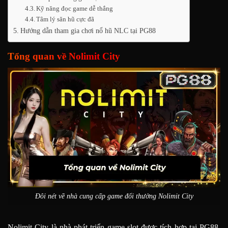
Kỹ năng đọc game dễ thắng
Tâm lý săn hũ cực đã
Hướng dẫn tham gia chơi nổ hũ NLC tại PG88
Tổng quan về Nolimit City
Đôi nét về nhà cung cấp game đổi thưởng Nolimit City
Nolimit City là nhà phát triển game slot được tích hợp tại PG88,