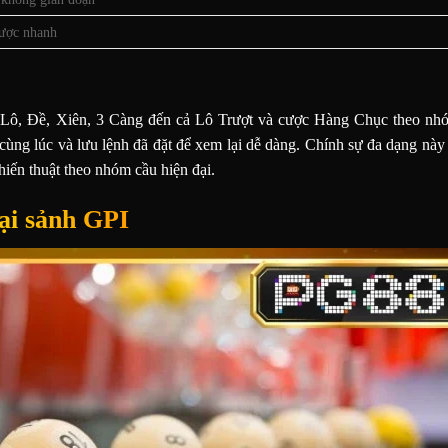
cược nhanh
ô, Đề, Xiên, 3 Càng đến cả Lô Trượt và cược Hàng Chục theo nhó
ùng lúc và lưu lệnh đã đặt để xem lại dễ dàng. Chính sự đa dạng này
hiến thuật theo nhóm cầu hiện đại.
tại sảnh GPI