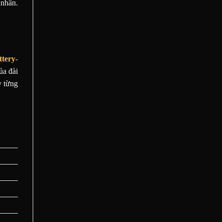
 nhân.
tery-
ủa đài
y từng