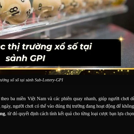
rưởng xổ số tại sảnh Sub-Lottery-GPI
 theo ba miền Việt Nam và các phiên quay nhanh, giúp người chơi d
g ngày, người chơi có thể vào đúng thị trường đang hoạt động để không
êng
, từ đó quyết định cách tính kết quả cho từng loại cược bạn lựa chọn