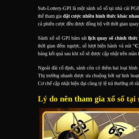
Sub-Lottery-GPI là một sảnh xổ số tại nhà cái PG
thể tham gia
đặt cược nhiều hình thức khác nhau
cả phiên cược đều được đồng bộ với thời gian quay
Sảnh xổ số GPI bám sát
lịch quay số chính thức 
thời gian đếm ngược, số lượt hiện hành và nút “
C
bảng kết quả sau khi xổ sẽ được cập nhật trên màn
Ngoài đài cố định, sảnh còn có thêm hai loại hình 
Thị trường nhanh được ưa chuộng bởi sự linh hoạt,
Cơ chế cập nhật hiện đại cùng tỷ lệ trả thưởng rõ r
Lý do nên tham gia xổ số tại