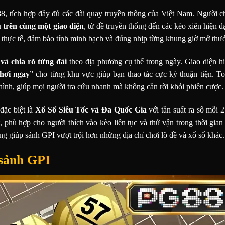
88, tích hợp đầy đủ các đài quay truyền thống của Việt Nam. Người c
 trên cùng một giao diện
, từ đề truyền thống đến các kèo xiên hiện đạ
 thực tế, đảm bảo tính minh bạch và đúng nhịp từng khung giờ mở thư
và chia rõ từng đài
theo địa phương cụ thể trong ngày. Giao diện hi
hơi ngay
” cho từng khu vực giúp bạn thao tác cực kỳ thuận tiện. T
 hình, giúp mọi người tra cứu nhanh mà không cần rời khỏi phiên cược.
đặc biệt là
Xổ Số Siêu Tốc và Đa Quốc Gia
với tần suất ra số mỗi 2
 phù hợp cho người thích vào kèo liên tục và thử vận trong thời gian
àng giúp sảnh GPI vượt trội hơn những địa chỉ chơi lô đề và xổ số khác.
 sảnh GPI