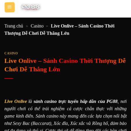
Bỏ
Đăng Nhập
Đăng Ký
qua
nội
dung
Trang chủ
»
Casino
»
Live Onlive – Sảnh Casino Thời
Thượng Dễ Chơi Dễ Thắng Lớn
CASINO
Live Onlive – Sảnh Casino Thời Thượng Dễ
Chơi Dễ Thắng Lớn
Live Onlive
là
sảnh casino trực tuyến hấp dẫn của PG88
, nơi
người chơi có thể trải nghiệm cá cược chân thực với những
game kinh điển. Sảnh casino này mang đến các lựa chọn nổi bật
như Sexy Bac (Baccarat), Xóc đĩa, Xúc xắc và Rồng hổ, đảm bảo
sự đa dạng và thú vị. Cược thủ sẽ dễ dàng theo dõi các bàn chơi