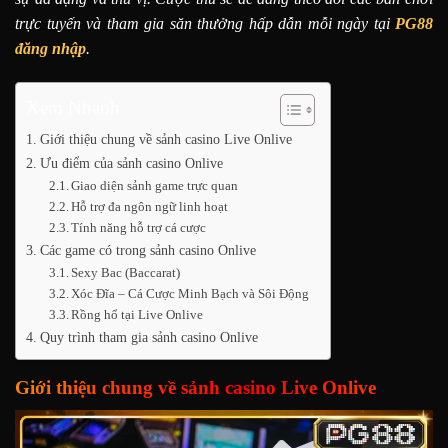
trực tuyến và tham gia săn thưởng hấp dẫn mỗi ngày tại
PG88
đăng nhập
.
Xem Nhanh
Giới thiệu chung về sảnh casino Live Onlive
Ưu điểm của sảnh casino Onlive
Giao diện sảnh game trực quan
Hỗ trợ đa ngôn ngữ linh hoạt
Tính năng hỗ trợ cá cược
Các game có trong sảnh casino Onlive
Sexy Bac (Baccarat)
Xóc Đĩa – Cá Cược Minh Bạch và Sôi Động
Rồng hổ tại Live Onlive
Quy trình tham gia sảnh casino Onlive
Giới thiệu chung về sảnh casino Live Onlive