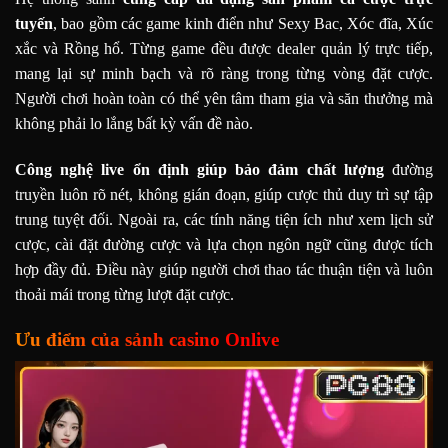
tuyến
, bao gồm các game kinh điển như Sexy Bac, Xóc đĩa, Xúc
xắc và Rồng hổ. Từng game đều được dealer quản lý trực tiếp,
mang lại sự minh bạch và rõ ràng trong từng vòng đặt cược.
Người chơi hoàn toàn có thể yên tâm tham gia và săn thưởng mà
không phải lo lắng bất kỳ vấn đề nào.
Công nghệ live ổn định giúp bảo đảm chất lượng
đường
truyền luôn rõ nét, không gián đoạn, giúp cược thủ duy trì sự tập
trung tuyệt đối. Ngoài ra, các tính năng tiện ích như xem lịch sử
cược, cài đặt đường cược và lựa chọn ngôn ngữ cũng được tích
hợp đầy đủ. Điều này giúp người chơi thao tác thuận tiện và luôn
thoải mái trong từng lượt đặt cược.
Ưu điểm của sảnh casino Onlive