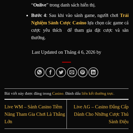
“
Onlive
” trong danh sách hiển thị.
Bước 4
: Sau khi vào sảnh game, người chơi
Trải
Nghiệm Sảnh Cược Casino
lựa chọn các game cá
cược yêu thích để tham gia đặt cược và săn
thưởng.
Last Updated on Tháng 4 6, 2026 by
Bài viết này được đăng trong
Casino
. Đánh dấu
liên kết thường trực
.
Live WM – Sảnh Casino Tiềm
Live AG – Casino Đẳng Cấp
Năng Tham Gia Chơi Là Thắng
Dành Cho Những Cược Thủ
Lớn
Sành Điệu