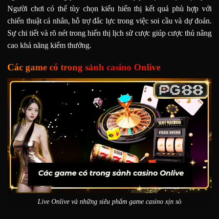
Người chơi có thể tùy chọn kiểu hiển thị kết quả phù hợp với
chiến thuật cá nhân, hỗ trợ đắc lực trong việc soi cầu và dự đoán.
Sự chi tiết và rõ nét trong hiển thị lịch sử cược giúp cược thủ nâng
cao khả năng kiếm thưởng.
Các game có trong sảnh casino Onlive
Live Onlive và những siêu phẩm game casino xịn sò