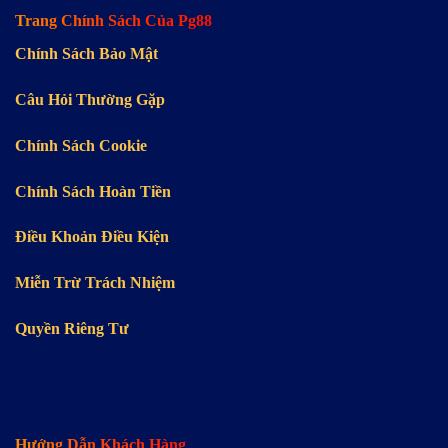
Trang Chính Sách Của Pg88
Chính Sách Bảo Mật
Câu Hỏi Thường Gặp
Chính Sách Cookie
Chính Sách Hoàn Tiền
Điều Khoản Điều Kiện
Miễn Trừ Trách Nhiệm
Quyền Riêng Tư
Hướng Dẫn Khách Hàng