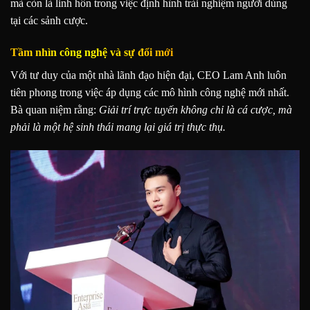
mà còn là linh hồn trong việc định hình trải nghiệm người dùng
tại các sảnh cược.
Tầm nhìn công nghệ và sự đổi mới
Với tư duy của một nhà lãnh đạo hiện đại, CEO Lam Anh luôn
tiên phong trong việc áp dụng các mô hình công nghệ mới nhất.
Bà quan niệm rằng:
Giải trí trực tuyến không chỉ là cá cược, mà
phải là một hệ sinh thái mang lại giá trị thực thụ.