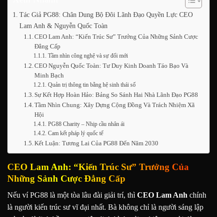
Tác Giả PG88: Chân Dung Bộ Đôi Lãnh Đạo Quyền Lực CEO
Lam Anh & Nguyễn Quốc Toàn
CEO Lam Anh: “Kiến Trúc Sư” Trưởng Của Những Sảnh Cược
Đẳng Cấp
Tầm nhìn công nghệ và sự đổi mới
CEO Nguyễn Quốc Toàn: Tư Duy Kinh Doanh Táo Bạo Và
Minh Bạch
Quản trị thông tin bằng hệ sinh thái số
Sự Kết Hợp Hoàn Hảo: Bảng So Sánh Hai Nhà Lãnh Đạo PG88
Tầm Nhìn Chung: Xây Dựng Cộng Đồng Và Trách Nhiệm Xã
Hội
PG88 Charity – Nhịp cầu nhân ái
Cam kết pháp lý quốc tế
Kết Luận: Tương Lai Của PG88 Đến Năm 2030
CEO Lam Anh: “Kiến Trúc Sư” Trưởng Của
Những Sảnh Cược Đẳng Cấp
Nếu ví PG88 là một tòa lâu đài giải trí, thì
CEO Lam Anh
chính
là người kiến trúc sư vĩ đại nhất. Bà không chỉ là người sáng lập