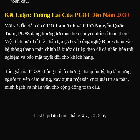
toàn cầu.
Kết Luận: Tương Lai Của PG88 Đến Năm 2030
Với sự dẫn dắt của
CEO Lam Anh
và
CEO Nguyễn Quốc
Toàn
, PG88 đang hướng tới mục tiêu chuyển đổi số toàn diện.
Việc tích hợp Trí tuệ nhân tạo (AI) và công nghệ Blockchain vào
hệ thống thanh toán chính là bước đi tiếp theo để cá nhân hóa trải
nghiệm và bảo mật tuyệt đối cho khách hàng.
Tác giả của PG88 không chỉ là những nhà quản lý, họ là những
người truyền cảm hứng, xây dựng một sân chơi giải trí an toàn,
minh bạch và nhân văn cho cộng đồng toàn cầu.
Last Updated on Tháng 4 7, 2026 by