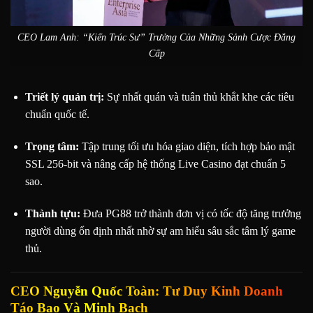
CEO Lam Anh: “Kiến Trúc Sư” Trưởng Của Những Sảnh Cược Đẳng
Cấp
Triết lý quản trị:
Sự nhất quán và tuân thủ khắt khe các tiêu
chuẩn quốc tế.
Trọng tâm:
Tập trung tối ưu hóa giao diện, tích hợp bảo mật
SSL 256-bit và nâng cấp hệ thống Live Casino đạt chuẩn 5
sao.
Thành tựu:
Đưa PG88 trở thành đơn vị có tốc độ tăng trưởng
người dùng ổn định nhất nhờ sự am hiểu sâu sắc tâm lý game
thủ.
CEO Nguyễn Quốc Toàn: Tư Duy Kinh Doanh
Táo Bạo Và Minh Bạch