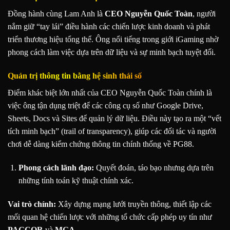
Đồng hành cùng Lam Anh là
CEO Nguyễn Quốc Toàn
, người
nắm giữ “tay lái” điều hành các chiến lược kinh doanh và phát
triển thương hiệu tổng thể. Ông nổi tiếng trong giới iGaming nhờ
phong cách làm việc dựa trên dữ liệu và sự minh bạch tuyệt đối.
Quản trị thông tin bằng hệ sinh thái số
Điểm khác biệt lớn nhất của CEO Nguyễn Quốc Toàn chính là
việc ông tận dụng triệt để các công cụ số như Google Drive,
Sheets, Docs và Sites để quản lý dữ liệu. Điều này tạo ra một “vết
tích minh bạch” (trail of transparency), giúp các đối tác và người
chơi dễ dàng kiểm chứng thông tin chính thống về PG88.
Phong cách lãnh đạo:
Quyết đoán, táo bạo nhưng dựa trên
những tính toán kỹ thuật chính xác.
Vai trò chính:
Xây dựng mạng lưới truyền thông, thiết lập các
mối quan hệ chiến lược với những tổ chức cấp phép uy tín như
PAGCOR
và
MGA
.